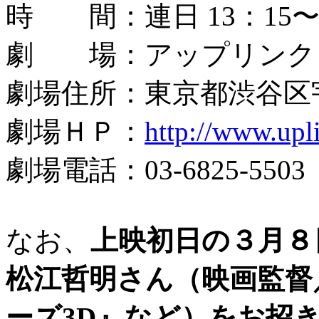
時 間：連日 13：15〜
劇 場：アップリンク
劇場住所：東京都渋谷区宇
劇場ＨＰ：
http://www.upl
劇場電話：03-6825-5503
なお、
上映初日の３月８
松江哲明さん（映画監督
ーズ3D』など）をお招