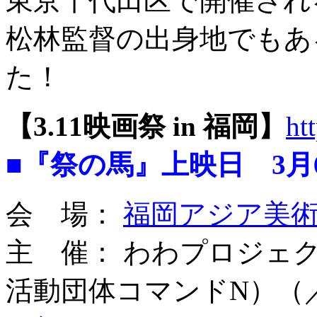
東京千代田区で開催され
松林監督の出身地でもあ
た！
【3.11映画祭 in 福岡】
ht
■『祭の馬』上映日 3月6日
会 場：
福岡アジア美
主 催： わわプロジェ
活動団体コマンドN）（