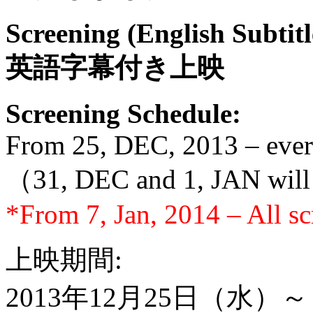
Screening (English Subtitl
英語字幕付き上映
Screening Schedule:
From 25, DEC, 2013 – ever
（31, DEC and 1, JAN will
*From 7, Jan, 2014 – All s
上映期間:
2013年12月25日（水）～